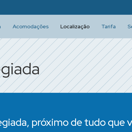
a
Acomodações
Localização
Tarifa
S
egiada
legiada, próximo de tudo que v