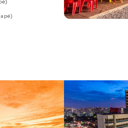
 pé)
 a pé)