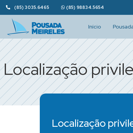
(85) 3035.6465
(85) 98834.5654
Início
Pousad
Localização privil
Localização privi