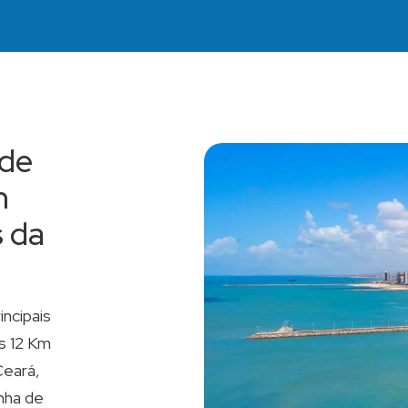
 de
m
 da
ncipais
s 12 Km
Ceará,
inha de