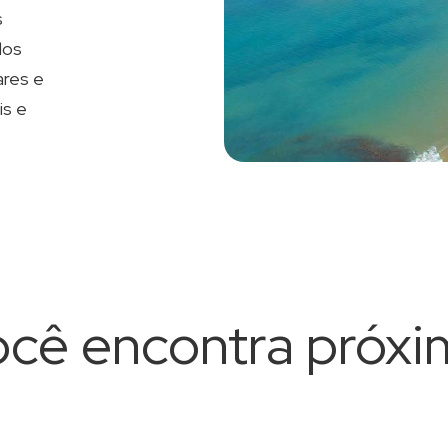
s
los
ares e
is e
cê encontra próx