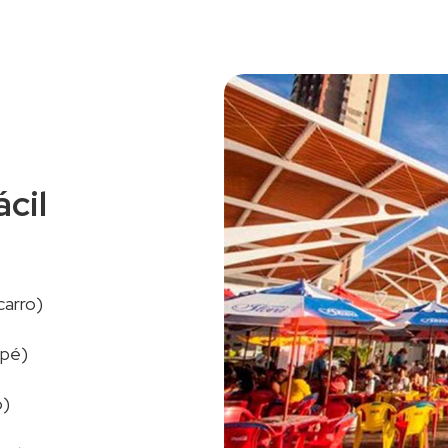
cil
carro)
 pé)
o)